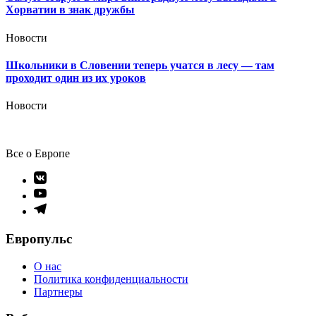
Хорватии в знак дружбы
Новости
Школьники в Словении теперь учатся в лесу — там
проходит один из их уроков
Новости
Все о Европе
Элемент
меню
Элемент
меню
Элемент
меню
Европульс
О нас
Политика конфиденциальности
Партнеры