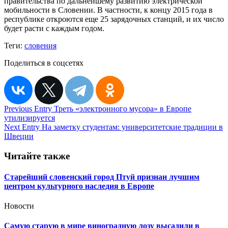
правительства по дальнейшему развитию электрической
мобильности в Словении. В частности, к концу 2015 года в
республике откроются еще 25 зарядочных станций, и их число
будет расти с каждым годом.
Теги:
словения
Поделиться в соцсетях
Навигация
Previous Entry
Треть «электронного мусора» в Европе
утилизируется
по
Next Entry
На заметку студентам: университетские традиции в
записям
Швеции
Читайте также
Старейший словенский город Птуй признан лучшим
центром культурного наследия в Европе
Новости
Самую старую в мире виноградную лозу высадили в