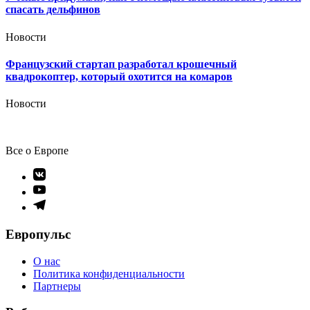
спасать дельфинов
Новости
Французский стартап разработал крошечный
квадрокоптер, который охотится на комаров
Новости
Все о Европе
Элемент
меню
Элемент
меню
Элемент
меню
Европульс
О нас
Политика конфиденциальности
Партнеры