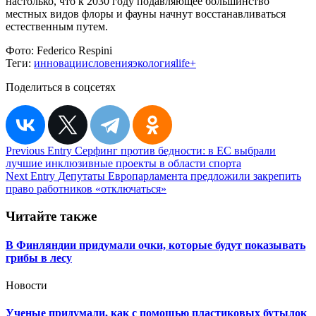
настолько, что к 2030 году подавляющее большинство
местных видов флоры и фауны начнут восстанавливаться
естественным путем.
Фото:
Federico Respini
Теги:
инновации
словения
экология
life+
Поделиться в соцсетях
Навигация
Previous Entry
Серфинг против бедности: в ЕС выбрали
лучшие инклюзивные проекты в области спорта
по
Next Entry
Депутаты Европарламента предложили закрепить
записям
право работников «отключаться»
Читайте также
В Финляндии придумали очки, которые будут показывать
грибы в лесу
Новости
Ученые придумали, как с помощью пластиковых бутылок