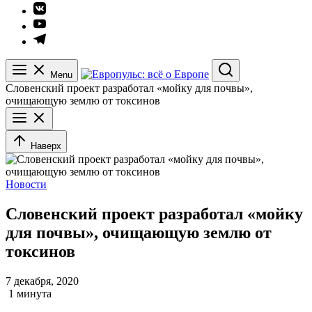
Элемент
меню
Элемент
меню
Элемент
меню
Menu
Search
Словенский проект разработал «мойку для почвы»,
очищающую землю от токсинов
Наверх
Новости
Словенский проект разработал «мойку
для почвы», очищающую землю от
токсинов
7 декабря, 2020
1 минута