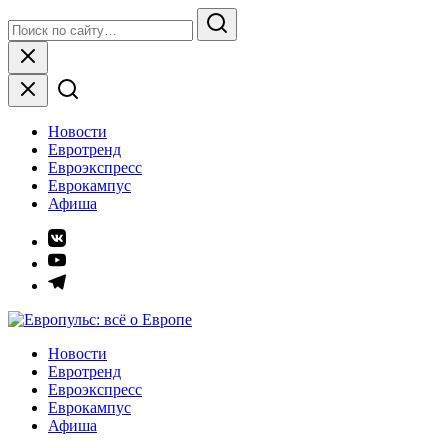
Skip
Search
to
for:
Search
content
Close
Новости
Евротренд
Евроэкспресс
Еврокампус
Афиша
Элемент
меню
Элемент
меню
Элемент
меню
Европульс: всё о Европе
Новости
Евротренд
Евроэкспресс
Еврокампус
Афиша