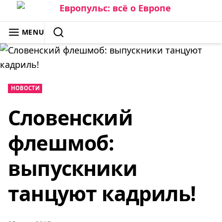
Skip
to
ЕВРОПУЛЬС: ВСЁ О ЕВРОПЕ
MENU
content
SEARCH
НОВОСТИ
Словенский
флешмоб:
выпускники
танцуют кадриль!