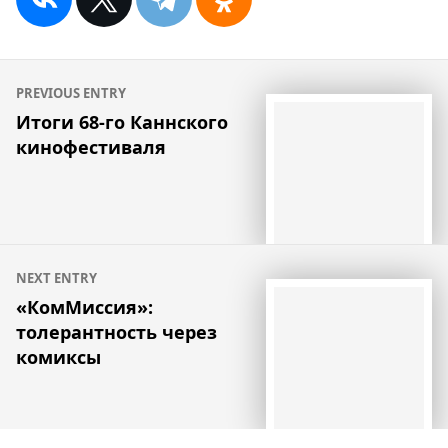
Навигация
PREVIOUS ENTRY
по
Итоги 68-го Каннского
кинофестиваля
записям
NEXT ENTRY
«КомМиссия»:
толерантность через
комиксы