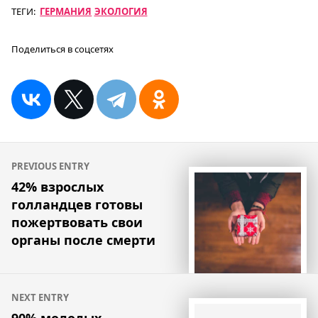
ТЕГИ:
ГЕРМАНИЯ
ЭКОЛОГИЯ
Поделиться в соцсетях
Навигация
PREVIOUS ENTRY
по
42% взрослых
голландцев готовы
записям
пожертвовать свои
органы после смерти
NEXT ENTRY
90% молодых