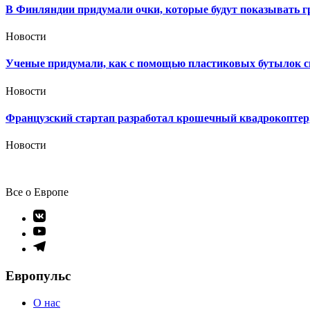
В Финляндии придумали очки, которые будут показывать г
Новости
Ученые придумали, как с помощью пластиковых бутылок с
Новости
Французский стартап разработал крошечный квадрокоптер,
Новости
Все о Европе
Элемент
меню
Элемент
меню
Элемент
меню
Европульс
О нас