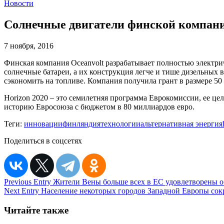
Новости
Солнечные двигатели финской компани
7 ноября, 2016
Финская компания Oceanvolt разрабатывает полностью электри
солнечные батареи, а их конструкция легче и тише дизельных 
сэкономить на топливе. Компания получила грант в размере 5
Horizon 2020 – это семилетняя программа Еврокомиссии, ее ц
историю Евросоюза с бюджетом в 80 миллиардов евро.
Теги:
инновации
финляндия
технологии
альтернативная энергия
Поделиться в соцсетях
Навигация
Previous Entry
Жители Вены больше всех в ЕС удовлетворены 
Next Entry
Население некоторых городов Западной Европы сок
по
записям
Читайте также