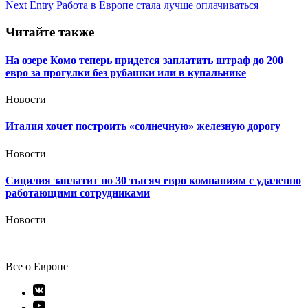
по
Next Entry
Работа в Европе стала лучше оплачиваться
записям
Читайте также
На озере Комо теперь придется заплатить штраф до 200
евро за прогулки без рубашки или в купальнике
Новости
Италия хочет построить «солнечную» железную дорогу
Новости
Сицилия заплатит по 30 тысяч евро компаниям с удаленно
работающими сотрудниками
Новости
Все о Европе
Элемент
меню
Элемент