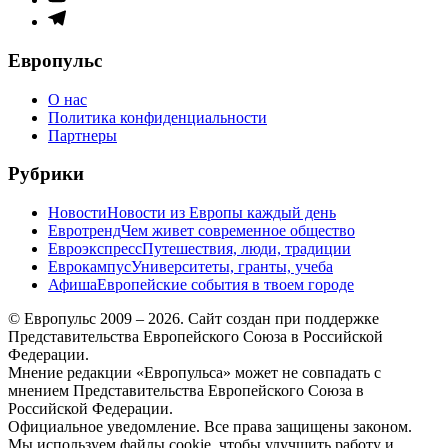
меню
Элемент
меню
Европульс
О нас
Политика конфиденциальности
Партнеры
Рубрики
Новости
Новости из Европы каждый день
Евротренд
Чем живет современное общество
Евроэкспресс
Путешествия, люди, традиции
Еврокампус
Университеты, гранты, учеба
Афиша
Европейские события в твоем городе
© Европульс 2009 – 2026. Сайт создан при поддержке
Представительства Европейского Союза в Российской
Федерации.
Мнение редакции «Европульса» может не совпадать с
мнением Представительства Европейского Союза в
Российской Федерации.
Официальное уведомление. Все права защищены законом.
Мы используем файлы cookie, чтобы улучшить работу и