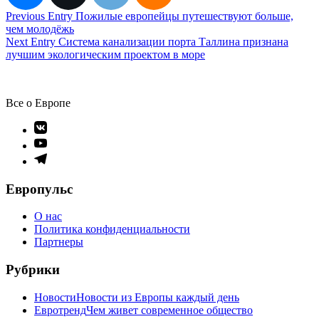
Навигация
Previous Entry
Пожилые европейцы путешествуют больше,
чем молодёжь
по
Next Entry
Система канализации порта Таллина признана
записям
лучшим экологическим проектом в море
Все о Европе
Элемент
меню
Элемент
меню
Элемент
меню
Европульс
О нас
Политика конфиденциальности
Партнеры
Рубрики
Новости
Новости из Европы каждый день
Евротренд
Чем живет современное общество