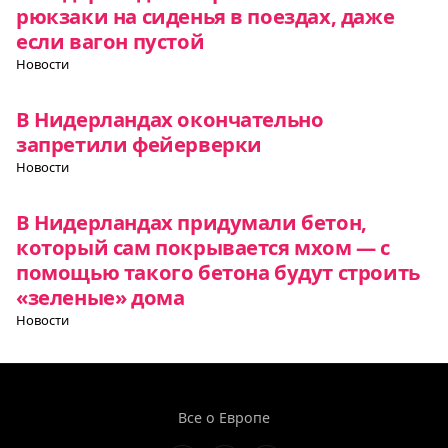
рюкзаки на сиденья в поездах, даже
если вагон пустой
Новости
В Нидерландах окончательно
запретили фейерверки
Новости
В Нидерландах придумали бетон,
который сам покрывается мхом — с
помощью такого бетона будут строить
«зеленые» дома
Новости
Все о Европе