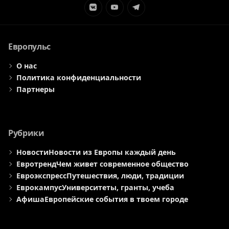
Элемент
Элемент
Элемент
меню
меню
меню
Европульс
О нас
Политика конфиденциальности
Партнеры
Рубрики
Новости
Новости из Европы каждый день
Евротренд
Чем живет современное общество
Евроэкспресс
Путешествия, люди, традиции
Еврокампус
Университеты, гранты, учеба
Афиша
Европейские события в твоем городе