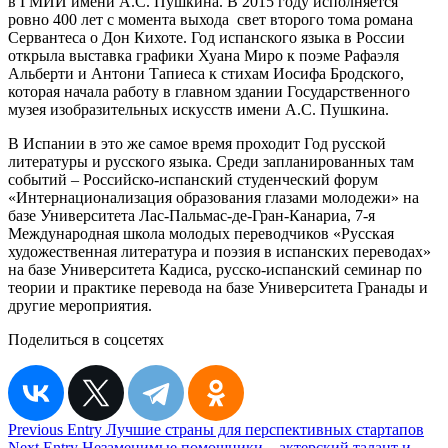
в ГМИИ имени А.С. Пушкина. В 2015 году исполняется
ровно 400 лет с момента выхода свет второго тома романа
Сервантеса о Дон Кихоте. Год испанского языка в России
открыла выставка графики Хуана Миро к поэме Рафаэля
Альберти и Антони Тапиеса к стихам Иосифа Бродского,
которая начала работу в главном здании Государственного
музея изобразительных искусств имени А.С. Пушкина.
В Испании в это же самое время проходит Год русской
литературы и русского языка. Среди запланированных там
событий – Российско-испанский студенческий форум
«Интернационализация образования глазами молодежи» на
базе Университета Лас-Пальмас-де-Гран-Канариа, 7-я
Международная школа молодых переводчиков «Русская
художественная литература и поэзия в испанских переводах»
на базе Университета Кадиса, русско-испанский семинар по
теории и практике перевода на базе Университета Гранады и
другие мероприятия.
Поделиться в соцсетях
Навигация
Previous Entry
Лучшие страны для перспективных стартапов
Next Entry
Незаменимые помощники – актерский талант и