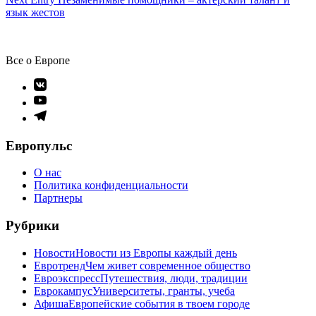
по
язык жестов
записям
Все о Европе
Элемент
меню
Элемент
меню
Элемент
меню
Европульс
О нас
Политика конфиденциальности
Партнеры
Рубрики
Новости
Новости из Европы каждый день
Евротренд
Чем живет современное общество
Евроэкспресс
Путешествия, люди, традиции
Еврокампус
Университеты, гранты, учеба
Афиша
Европейские события в твоем городе