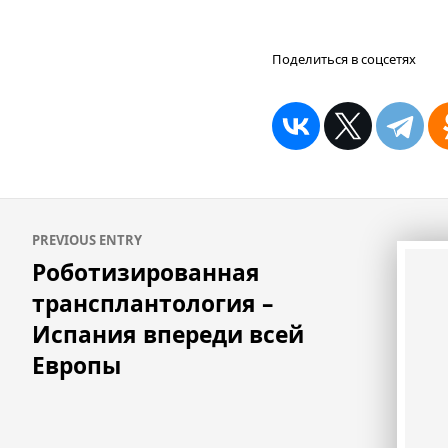
Поделиться в соцсетях
Навигация
PREVIOUS ENTRY
по
Роботизированная
записям
трансплантология –
Испания впереди всей
Европы