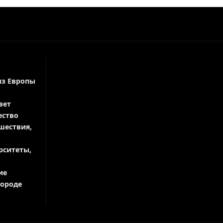
из Европы
вет
ество
шествия,
рситеты,
ие
городе