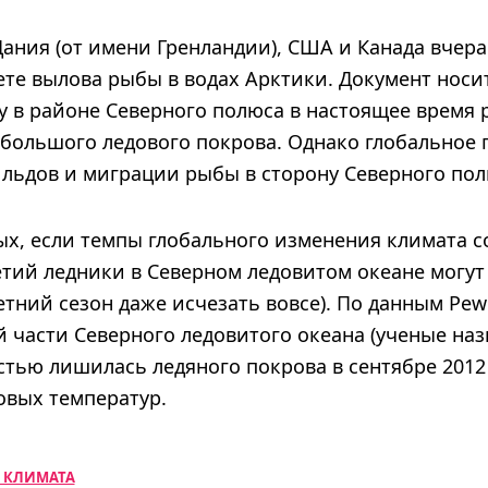
Дания (от имени Гренландии), США и Канада вчер
ете вылова рыбы в водах Арктики. Документ нос
у в районе Северного полюса в настоящее время 
 большого ледового покрова. Однако глобальное 
 льдов и миграции рыбы в сторону Северного пол
х, если темпы глобального изменения климата со
етий ледники в Северном ледовитом океане могут
етний сезон даже исчезать вовсе). По данным Pew 
части Северного ледовитого океана (ученые назы
остью лишилась ледяного покрова в сентябре 2012 
овых температур.
 КЛИМАТА