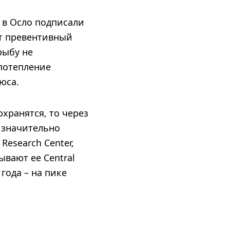
а в Осло подписали
ит превентивный
рыбу не
потепление
юса.
хранятся, то через
 значительно
Research Center,
вают ее Central
года – на пике