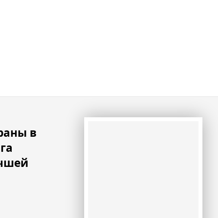
раны в
га
учшей