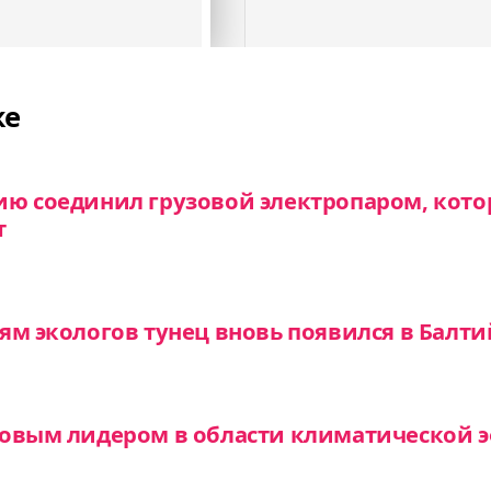
же
ию соединил грузовой электропаром, кото
т
ям экологов тунец вновь появился в Балт
ровым лидером в области климатической 