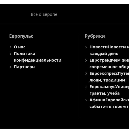
Все о Европе
Европульс
Рубрики
О нас
Новости
Новости 
Политика
каждый день
конфиденциальности
Евротренд
Чем жи
Партнеры
современное общ
Евроэкспресс
Путе
люди, традиции
Еврокампус
Униве
гранты, учеба
Афиша
Европейск
события в твоем 