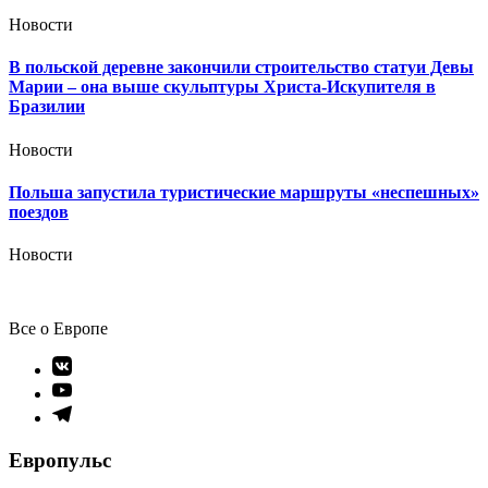
Новости
В польской деревне закончили строительство статуи Девы
Марии – она выше скульптуры Христа-Искупителя в
Бразилии
Новости
Польша запустила туристические маршруты «неспешных»
поездов
Новости
Все о Европе
Элемент
меню
Элемент
меню
Элемент
меню
Европульс