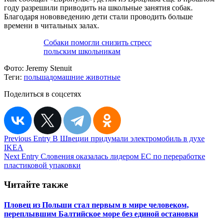
году разрешили приводить на школьные занятия собак.
Благодаря нововведению дети стали проводить больше
времени в читальных залах.
Собаки помогли снизить стресс
польским школьникам
Фото:
Jeremy Stenuit
Теги:
польша
домашние животные
Поделиться в соцсетях
Навигация
Previous Entry
В Швеции придумали электромобиль в духе
IKEA
по
Next Entry
Словения оказалась лидером ЕС по переработке
записям
пластиковой упаковки
Читайте также
Пловец из Польши стал первым в мире человеком,
переплывшим Балтийское море без единой остановки