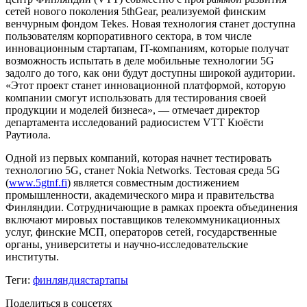
сетей нового поколения 5thGear, реализуемой финским
венчурным фондом Tekes. Новая технология станет доступна
пользователям корпоративного сектора, в том числе
инновационным стартапам, IT-компаниям, которые получат
возможность испытать в деле мобильные технологии 5G
задолго до того, как они будут доступны широкой аудитории.
«Этот проект станет инновационной платформой, которую
компании смогут использовать для тестирования своей
продукции и моделей бизнеса», — отмечает директор
департамента исследований радиосистем VTT Кюёсти
Раутиола.
Одной из первых компаний, которая начнет тестировать
технологию 5G, станет Nokia Networks. Тестовая среда 5G
(
www.5gtnf.fi
) является совместным достижением
промышленности, академического мира и правительства
Финляндии. Сотрудничающие в рамках проекта объединения
включают мировых поставщиков телекоммуникационных
услуг, финские МСП, операторов сетей, государственные
органы, университеты и научно-исследовательские
институты.
Теги:
финляндия
стартапы
Поделиться в соцсетях