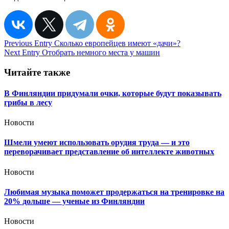
Навигация
Previous Entry
Сколько европейцев имеют «дачи»?
Next Entry
Отобрать немного места у машин
по
записям
Читайте также
В Финляндии придумали очки, которые будут показывать
грибы в лесу
Новости
Шмели умеют использовать орудия труда — и это
переворачивает представление об интеллекте животных
Новости
Любимая музыка поможет продержаться на тренировке на
20% дольше — ученые из Финляндии
Новости