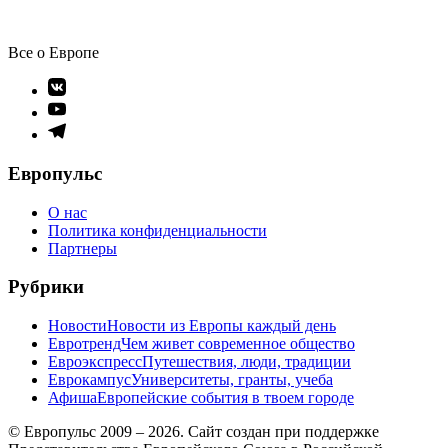
Все о Европе
Элемент
меню
Элемент
меню
Элемент
меню
Европульс
О нас
Политика конфиденциальности
Партнеры
Рубрики
Новости
Новости из Европы каждый день
Евротренд
Чем живет современное общество
Евроэкспресс
Путешествия, люди, традиции
Еврокампус
Университеты, гранты, учеба
Афиша
Европейские события в твоем городе
© Европульс 2009 – 2026. Сайт создан при поддержке