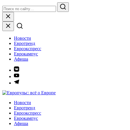
Skip
Search
to
for:
Search
content
Close
Новости
Евротренд
Евроэкспресс
Еврокампус
Афиша
Элемент
меню
Элемент
меню
Элемент
меню
Европульс: всё о Европе
Новости
Евротренд
Евроэкспресс
Еврокампус
Афиша