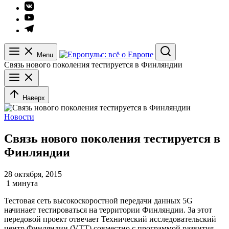
Элемент
меню
Элемент
меню
Элемент
меню
Menu
Search
Связь нового поколения тестируется в Финляндии
Наверх
Новости
Связь нового поколения тестируется в
Финляндии
28 октября, 2015
1 минута
Тестовая сеть высокоскоростной передачи данных 5G
начинает тестироваться на территории Финляндии. За этот
передовой проект отвечает Технический исследовательский
центр Финляндии (VTT) совместно с программой развития