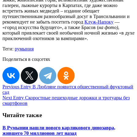
галереи, лыжные курорты в Карпатах, где даже можно
встретить живых медведей – издание обещает
путешественникам разнообразный досуг в Трансильвании и
рекомендует не забыть посетить город
Клуж-Напоку
—
«город искусства будущего», а также Брасов (
на фото)
,
который привлекает своей необычной ночной жизнью «в духе
приключений охотников за вампирами».
Теги:
румыния
Поделиться в соцсетях
Навигация
Previous Entry
В Любляне появится общественный фруктовый
сад
по
Next Entry
Скоростные пешеходные дорожки и тротуары без
записям
смартфонов
Читайте также
В Румынии нашли нового карликового динозавра,
жившего 70 миллионов лет назад