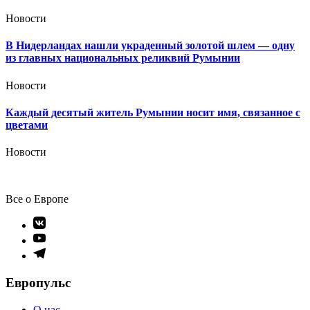
Новости
В Нидерландах нашли украденный золотой шлем — одну
из главных национальных реликвий Румынии
Новости
Каждый десятый житель Румынии носит имя, связанное с
цветами
Новости
Все о Европе
Элемент
меню
Элемент
меню
Элемент
меню
Европульс
О нас