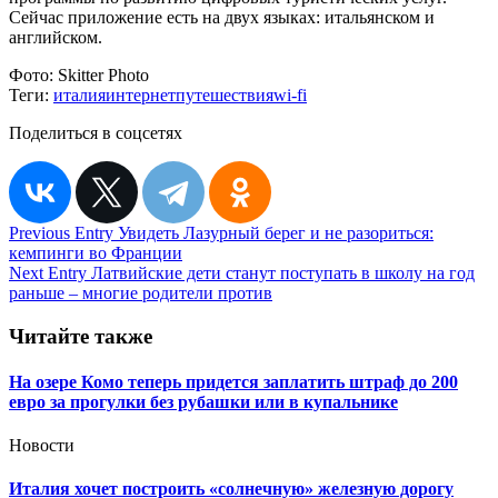
Сейчас приложение есть на двух языках: итальянском и
английском.
Фото:
Skitter Photo
Теги:
италия
интернет
путешествия
wi-fi
Поделиться в соцсетях
Навигация
Previous Entry
Увидеть Лазурный берег и не разориться:
кемпинги во Франции
по
Next Entry
Латвийские дети станут поступать в школу на год
записям
раньше – многие родители против
Читайте также
На озере Комо теперь придется заплатить штраф до 200
евро за прогулки без рубашки или в купальнике
Новости
Италия хочет построить «солнечную» железную дорогу