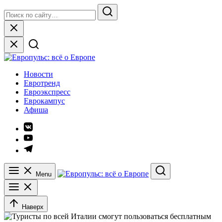
Skip
Search
to
for:
Search
content
Close
Европульс: всё о Европе
Новости
Евротренд
Евроэкспресс
Еврокампус
Афиша
Элемент
меню
Элемент
меню
Элемент
меню
Menu
Search
Наверх