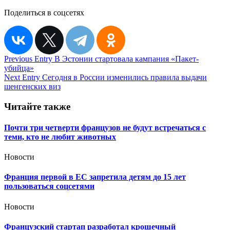
Поделиться в соцсетях
Навигация
Previous Entry
В Эстонии стартовала кампания «Пакет-
убийца»
по
Next Entry
Сегодня в России изменились правила выдачи
записям
шенгенских виз
Читайте также
Почти три четверти французов не будут встречаться с
теми, кто не любит животных
Новости
Франция первой в ЕС запретила детям до 15 лет
пользоваться соцсетями
Новости
Французский стартап разработал крошечный