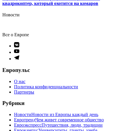
квадрокоптер, который охотится на комаров
Новости
Все о Европе
Элемент
меню
Элемент
меню
Элемент
меню
Европульс
О нас
Политика конфиденциальности
Партнеры
Рубрики
Новости
Новости из Европы каждый день
Евротренд
Чем живет современное общество
Евроэкспресс
Путешествия, люди, традиции
Еврокампус
Университеты, гранты, учеба