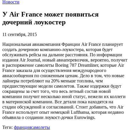
Новости
У Air France может появиться
дочерний лоукостер
11 сентября, 2015
Национальная авиакомпания Франции Air France планирует
создать дочернюю компанию-лоукостера, которая будет
обслуживать рейсы на дальние расстояния. По информации
издания Air Journal, новый авиаперевозчик, вероятно, получит
в распоряжение самолеты Boeing 787 Dreamliner, которые Air
France заказала для осуществления международного
авиасообщения по сниженным ценам. Дело в том, что новые
лайнеры потребляют на 20% меньше топлива, чем
предшествующие модели самолетов. Также издержки будут
сокращены за счет того, что весь летный состав новой
компании получит несколько иной статус, нежели их коллеги
в материнской компании. Все детали пока находятся на
стадии обсуждений и согласований. Стоит добавить, что Air
France использует опыт немецкой Lufthansa, которая недавно
объявила о создании лоукост-дочки Eurowings.
Теги:
франция
самолеты