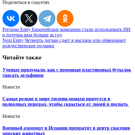
Поделиться в соцсетях
Навигация
Previous Entry
Европейские компании стали использовать ИИ
в полтора раза больше за год
по
Next Entry
Четверть датчан сдает в магазин или обменивает
записям
рождественские подарки
Читайте также
Ученые придумали, как с помощью пластиковых бутылок
спасать дельфинов
Новости
Самые редкие в мире тюлени-монахи прячутся в
подводных пещерах, чтобы скрыться от людей и поспать
Новости
Военный аэропорт в Испании превратят в центр спасения
морских животных