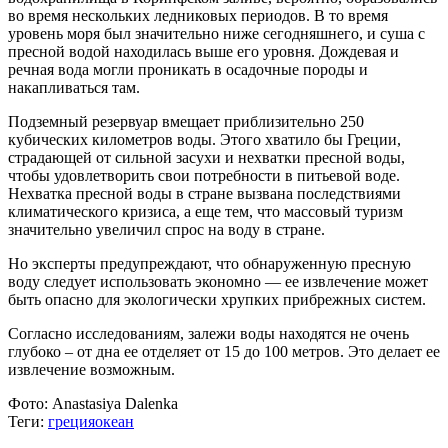
во время нескольких ледниковых периодов. В то время
уровень моря был значительно ниже сегодняшнего, и суша с
пресной водой находилась выше его уровня. Дождевая и
речная вода могли проникать в осадочные породы и
накапливаться там.
Подземный резервуар вмещает приблизительно 250
кубических километров воды. Этого хватило бы Греции,
страдающей от сильной засухи и нехватки пресной воды,
чтобы удовлетворить свои потребности в питьевой воде.
Нехватка пресной воды в стране вызвана последствиями
климатического кризиса, а еще тем, что массовый туризм
значительно увеличил спрос на воду в стране.
Но эксперты предупреждают, что обнаруженную пресную
воду следует использовать экономно — ее извлечение может
быть опасно для экологически хрупких прибрежных систем.
Согласно исследованиям, залежи воды находятся не очень
глубоко – от дна ее отделяет от 15 до 100 метров. Это делает ее
извлечение возможным.
Фото:
Anastasiya Dalenka
Теги:
греция
океан