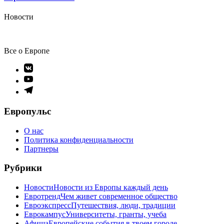
Новости
Все о Европе
Элемент
меню
Элемент
меню
Элемент
меню
Европульс
О нас
Политика конфиденциальности
Партнеры
Рубрики
Новости
Новости из Европы каждый день
Евротренд
Чем живет современное общество
Евроэкспресс
Путешествия, люди, традиции
Еврокампус
Университеты, гранты, учеба
Афиша
Европейские события в твоем городе