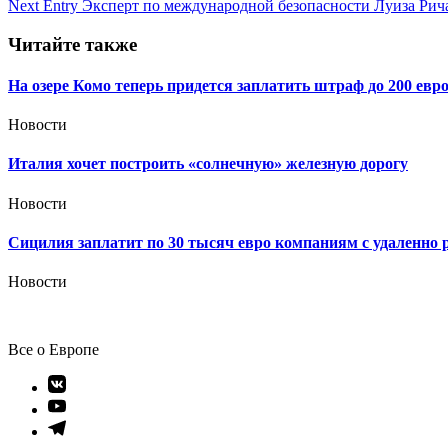
Next Entry
Эксперт по международной безопасности Луиза Рич
по
записям
Читайте также
На озере Комо теперь придется заплатить штраф до 200 евр
Новости
Италия хочет построить «солнечную» железную дорогу
Новости
Сицилия заплатит по 30 тысяч евро компаниям с удаленн
Новости
Все о Европе
Элемент
меню
Элемент
меню
Элемент
меню