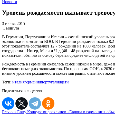
Новости
Уровень рождаемости вызывает тревог
3 июня, 2015
1 минута
В Германии, Португалии и Италии – самый низкий уровень рож
экономики и компании BDO. В Германии рождается только 8,2 р
этот показатель составляет 12,7 рождений на 1000 человек. В
государства – Нигер, Мали и Чад (46 – 48 рождений на тысячу 
показатели: обычно за основу берется среднее число детей на 
Рождаемость в Германии оказалась самой низкой в мире, даже 
беспокоит немецких экономистов. По прогнозам ООН, к 2030 го
низким уровнем рождаемости может миграция, отмечают экспе
Теги:
италия
германия
португалия
дети
Поделиться в соцсетях
Навигация
Previous Entry
Конкурс видеоклипов «Европа в гармонии» объ