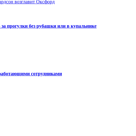
ардсон возглавит Оксфорд
о за прогулки без рубашки или в купальнике
о работающими сотрудниками