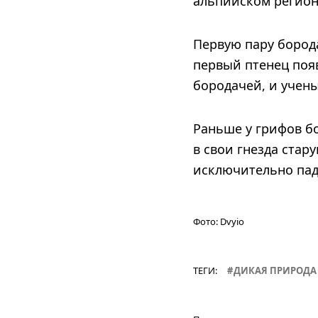
альпийском регионе
Первую пару борода
первый птенец появ
бородачей, и учен
Раньше у грифов бо
в свои гнезда стар
исключительно пад
Фото:
Dvyio
ТЕГИ:
ДИКАЯ ПРИРОДА