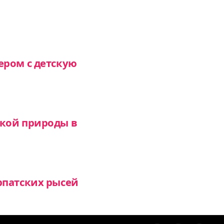
ером с детскую
икой природы в
рпатских рысей