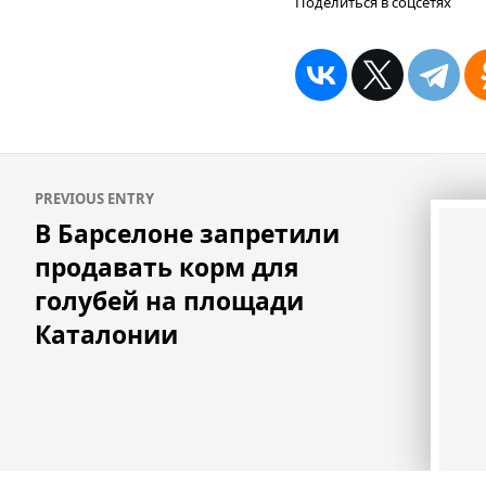
Поделиться в соцсетях
Навигация
PREVIOUS ENTRY
по
В Барселоне запретили
записям
продавать корм для
голубей на площади
Каталонии