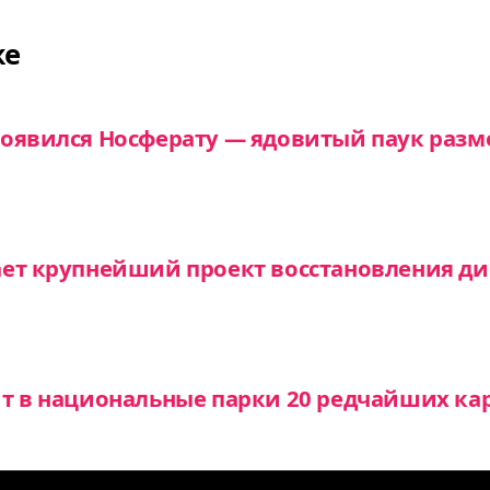
же
оявился Носферату — ядовитый паук разм
ает крупнейший проект восстановления д
т в национальные парки 20 редчайших ка