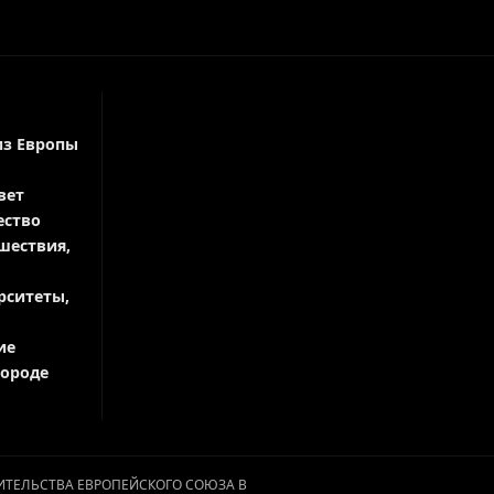
из Европы
вет
ество
шествия,
рситеты,
ие
городе
АВИТЕЛЬСТВА ЕВРОПЕЙСКОГО СОЮЗА В