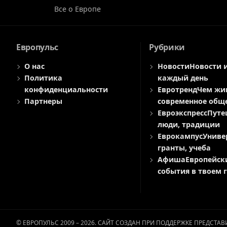
Все о Европе
Европульс
Рубрики
О нас
Новости
Новости 
Политика
каждый день
конфиденциальности
Евротренд
Чем жи
Партнеры
современное общ
Евроэкспресс
Путе
люди, традиции
Еврокампус
Униве
гранты, учеба
Афиша
Европейск
события в твоем 
© ЕВРОПУЛЬС 2009 – 2026. САЙТ СОЗДАН ПРИ ПОДДЕРЖКЕ ПРЕДСТ