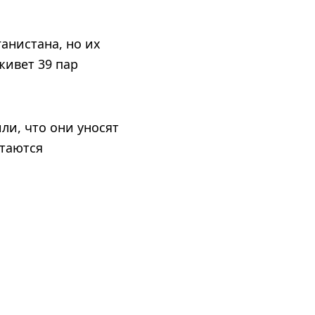
ганистана, но их
живет 39 пар
ли, что они уносят
итаются