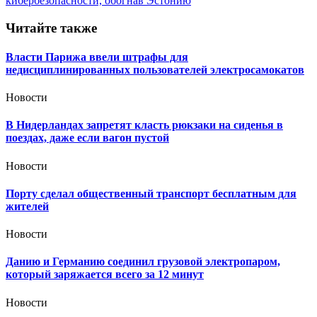
записям
кибербезопасности, обогнав Эстонию
Читайте также
Власти Парижа ввели штрафы для
недисциплинированных пользователей электросамокатов
Новости
В Нидерландах запретят класть рюкзаки на сиденья в
поездах, даже если вагон пустой
Новости
Порту сделал общественный транспорт бесплатным для
жителей
Новости
Данию и Германию соединил грузовой электропаром,
который заряжается всего за 12 минут
Новости