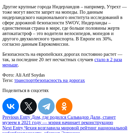
Другие крупные города Нидерландов – например, Утрехт —
тоже могут ввести запрет на мопеды. По данным
нидерландского национального института исследований в
сфере дорожной безопасности SWOV, Нидерланды –
единственная страна в мире, где больше половины жертв
автокатастроф – это водители велосипедов, мопедов и
другого двухколесного транспорта. В Европе их 30%,
согласно данным Еврокомиссии.
Безопасность на европейских дорогах постоянно растет —
так, за последние 20 лет несчастных случаев
стало в 2 раза
меньше
.
Фото:
Ali Arif Soydas
Теги:
транспорт
безопасность на дорогах
Поделиться в соцсетях
Навигация
Previous Entry
Дом, где родился Сальвадор Дали, станет
музеем в 2021 году — мэрия начинает реконструкцию
по
Next Entry
Чехия возглавила мировой рейтинг национальной