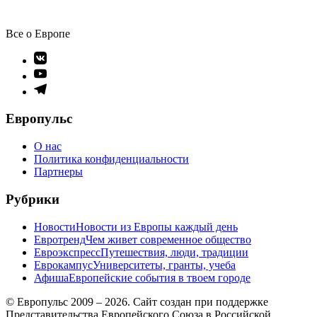
Все о Европе
Элемент
меню
Элемент
меню
Элемент
меню
Европульс
О нас
Политика конфиденциальности
Партнеры
Рубрики
Новости
Новости из Европы каждый день
Евротренд
Чем живет современное общество
Евроэкспресс
Путешествия, люди, традиции
Еврокампус
Университеты, гранты, учеба
Афиша
Европейские события в твоем городе
© Европульс 2009 – 2026. Сайт создан при поддержке
Представительства Европейского Союза в Российской