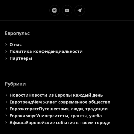
Элемент
Элемент
Элемент
меню
меню
меню
Европульс
О нас
Политика конфиденциальности
Партнеры
Рубрики
Новости
Новости из Европы каждый день
Евротренд
Чем живет современное общество
Евроэкспресс
Путешествия, люди, традиции
Еврокампус
Университеты, гранты, учеба
Афиша
Европейские события в твоем городе