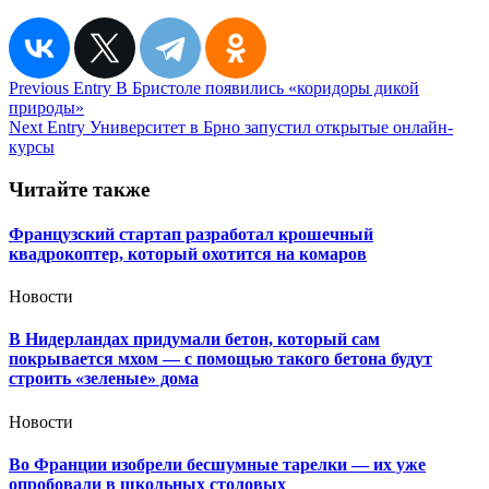
Навигация
Previous Entry
В Бристоле появились «коридоры дикой
природы»
по
Next Entry
Университет в Брно запустил открытые онлайн-
записям
курсы
Читайте также
Французский стартап разработал крошечный
квадрокоптер, который охотится на комаров
Новости
В Нидерландах придумали бетон, который сам
покрывается мхом — с помощью такого бетона будут
строить «зеленые» дома
Новости
Во Франции изобрели бесшумные тарелки — их уже
опробовали в школьных столовых