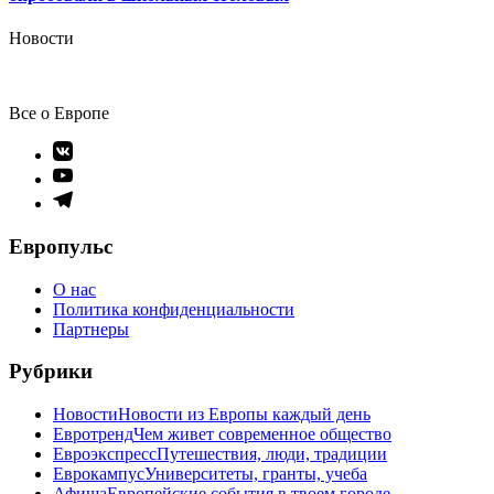
Новости
Все о Европе
Элемент
меню
Элемент
меню
Элемент
меню
Европульс
О нас
Политика конфиденциальности
Партнеры
Рубрики
Новости
Новости из Европы каждый день
Евротренд
Чем живет современное общество
Евроэкспресс
Путешествия, люди, традиции
Еврокампус
Университеты, гранты, учеба
Афиша
Европейские события в твоем городе