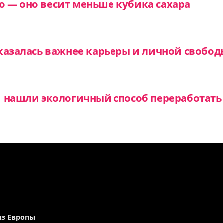
 — оно весит меньше кубика сахара
казалась важнее карьеры и личной свобод
и нашли экологичный способ переработат
й
из Европы