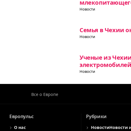
млекопитающего
Новости
Семья в Чехии о
Новости
Ученые из Чехи
электромобиле
Новости
Все о Европе
Европульс
Рубрики
О нас
Новости
Новости 