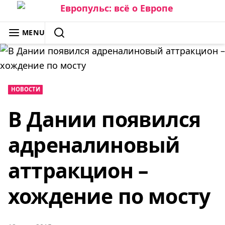
Skip
to
ЕВРОПУЛЬС: ВСЁ О ЕВРОПЕ
MENU
content
SEARCH
НОВОСТИ
В Дании появился
адреналиновый
аттракцион –
хождение по мосту