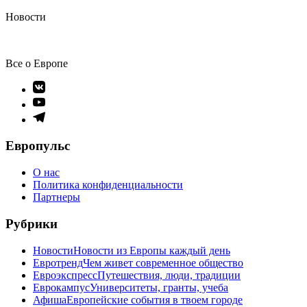
Новости
Все о Европе
Элемент
меню
Элемент
меню
Элемент
меню
Европульс
О нас
Политика конфиденциальности
Партнеры
Рубрики
Новости
Новости из Европы каждый день
Евротренд
Чем живет современное общество
Евроэкспресс
Путешествия, люди, традиции
Еврокампус
Университеты, гранты, учеба
Афиша
Европейские события в твоем городе