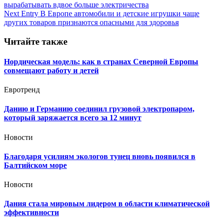
вырабатывать вдвое больше электричества
по
Next Entry
В Европе автомобили и детские игрушки чаще
записям
других товаров признаются опасными для здоровья
Читайте также
Нордическая модель: как в странах Северной Европы
совмещают работу и детей
Евротренд
Данию и Германию соединил грузовой электропаром,
который заряжается всего за 12 минут
Новости
Благодаря усилиям экологов тунец вновь появился в
Балтийском море
Новости
Дания стала мировым лидером в области климатической
эффективности