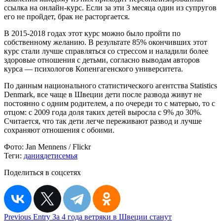
ссылка на онлайн-курс. Если за эти 3 месяца один из супругов
его не пройдет, брак не расторгается.
В 2015-2018 годах этот курс можно было пройти по
собственному желанию. В результате 85% окончивших этот
курс стали лучше справляться со стрессом и наладили более
здоровые отношения с детьми, согласно выводам авторов
курса — психологов Копенгагенского университета.
По данным национального статистического агентства Statistics
Denmark, все чаще в Швеции дети после развода живут не
постоянно с одним родителем, а по очереди то с матерью, то с
отцом: с 2009 года доля таких детей выросла с 9% до 30%.
Считается, что так дети легче переживают развод и лучше
сохраняют отношения с обоими.
Фото:
Jan Mennens / Flickr
Теги:
дания
дети
семья
Поделиться в соцсетях
Навигация
Previous Entry
За 4 года ветряки в Швеции станут