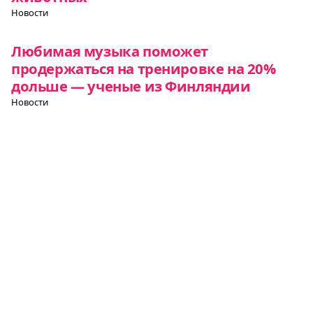
Новости
Любимая музыка поможет
продержаться на тренировке на 20%
дольше — ученые из Финляндии
Новости
Все о Европе
Элемент
Элемент
Элемент
меню
меню
меню
Европульс
О нас
Политика конфиденциальности