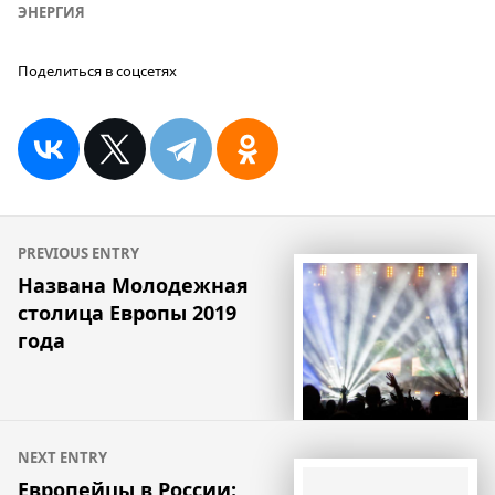
ЭНЕРГИЯ
Поделиться в соцсетях
Навигация
PREVIOUS ENTRY
по
Названа Молодежная
столица Европы 2019
записям
года
NEXT ENTRY
Европейцы в России: