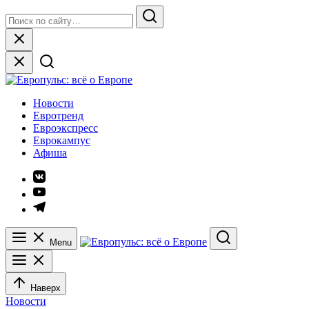
Skip
Search
to
for:
Search
content
Close
Европульс: всё о Европе
Новости
Евротренд
Евроэкспресс
Еврокампус
Афиша
Элемент
меню
Элемент
меню
Элемент
меню
Menu
Search
Наверх
Новости