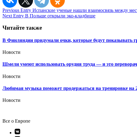
Навигация
Previous Entry
Испанские ученые нашли взаимосвязь между ме
Next Entry
В Польше открыли эко-кладбище
по
записям
Читайте также
В Финляндии придумали очки, которые будут показывать г
Новости
Шмели умеют использовать орудия труда — и это перевора
Новости
Любимая музыка поможет продержаться на тренировке на
Новости
Все о Европе
Элемент
меню