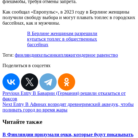
флешмобы, требуя отмены запрета.
Как сообщал «Европульс», в 2023 году в Берлине женщины
получили свободу выбора и могут плавать топлес в городских
бассейнах, как и мужчины.
В Берлине женщинам разрешили
купаться топлес в общественных
бассейнах
Теги:
финляндия
хельсинки
пляжи
гендерное равенство
Поделиться в соцсетях
Навигация
Previous Entry
В Баварии (Германия) решили отказаться от
факсов
по
Next Entry
В Афинах возродят древнеримский акведук, чтобы
записям
поливать город во время жары
Читайте также
В Финляндии придумали очки, которые будут показывать