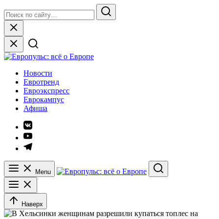
Skip
Search
to
for:
Search
content
Close
Европульс: всё о Европе
Новости
Евротренд
Евроэкспресс
Еврокампус
Афиша
Элемент
меню
Элемент
меню
Элемент
меню
Menu
Search
Наверх