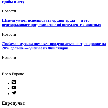
грибы в лесу
Новости
Шмели умеют использовать орудия труда — и это
переворачивает представление об интеллекте животных
Новости
Любимая музыка поможет продержаться на тренировке на
20% дольше — ученые из Финляндии
Новости
Все о Европе
Элемент
меню
Элемент
меню
Элемент
меню
Европульс