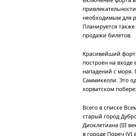
Включение форта в
привлекательности
необходимым для р
Планируется также 
продажи билетов.
Красивейший форт 
построен на входе 
нападений с моря.
Саммикелли. Это о
хорватском побере
Всего в списке Вс
старый город Дубро
Диоклетиана (III в
в городе Пореч (VI 