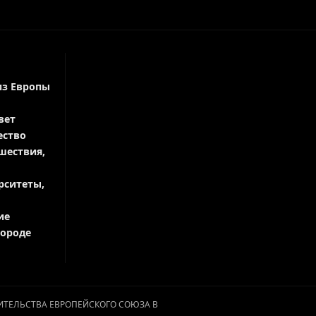
из Европы
вет
ество
шествия,
рситеты,
ие
городе
АВИТЕЛЬСТВА ЕВРОПЕЙСКОГО СОЮЗА В