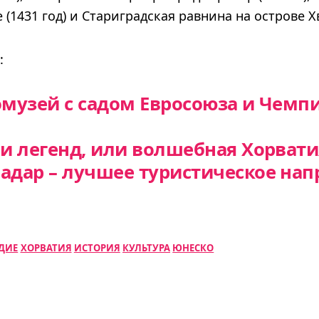
(1431 год) и Стариградская равнина на острове Х
:
омузей с садом Евросоюза и Чемп
 и легенд, или волшебная Хорвати
адар – лучшее туристическое нап
ДИЕ
ХОРВАТИЯ
ИСТОРИЯ
КУЛЬТУРА
ЮНЕСКО