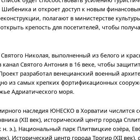
 список будет способствовать усилению туристи
 Шибеника и откроет доступ к новым финансовым
еконструкции, полагают в министерстве культур
открыть крепость для посетителей, чтобы получа
Святого Николая, выполненный из белого и крас
в канал Святого Антония в 16 веке, чтобы защитит
 Проект разработал венецианский военный архит
дно из самых крепких фортификационных сооруж
жье Адриатического моря.
емирного наследия ЮНЕСКО в Хорватии числится с
вника (XII век), исторический центр города Спли
ек н. э.), Национальный парк Плитвицкие озёра, Е
век), Исторический центр города Трогир (XII век),