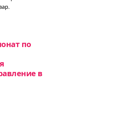
вар.
ионат по
я
равление в