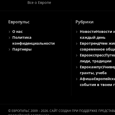
Все о Европе
Европульс
Рубрики
О нас
Новости
Новости 
Политика
каждый день
конфиденциальности
Евротренд
Чем жи
Партнеры
современное общ
Евроэкспресс
Путе
люди, традиции
Еврокампус
Униве
гранты, учеба
Афиша
Европейск
события в твоем 
© ЕВРОПУЛЬС 2009 – 2026. САЙТ СОЗДАН ПРИ ПОДДЕРЖКЕ ПРЕДСТ