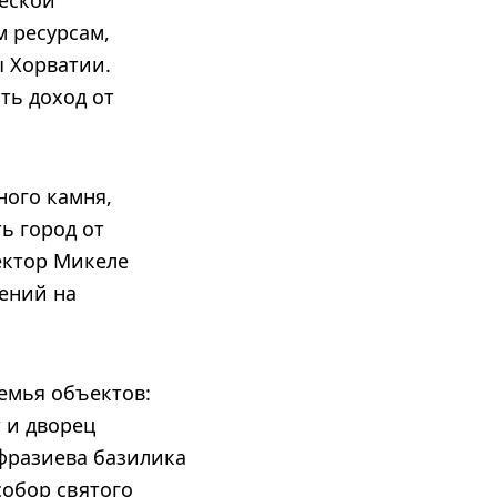
ческой
 ресурсам,
ы Хорватии.
ть доход от
ного камня,
ь город от
ектор Микеле
ений на
емья объектов:
т и дворец
вфразиева базилика
 собор святого