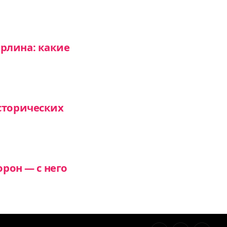
рлина: какие
сторических
орон — с него