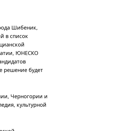
орода Шибеник,
й в список
ецианской
рватии, ЮНЕСКО
андидатов
ое решение будет
лии, Черногории и
ледия, культурной