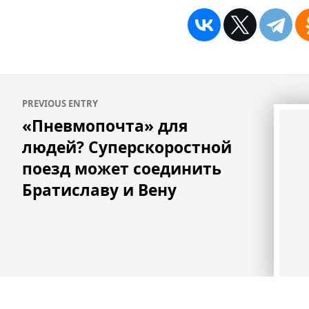
Навигация
PREVIOUS ENTRY
по
«Пневмопочта» для
записям
людей? Суперскоростной
поезд может соединить
Братиславу и Вену