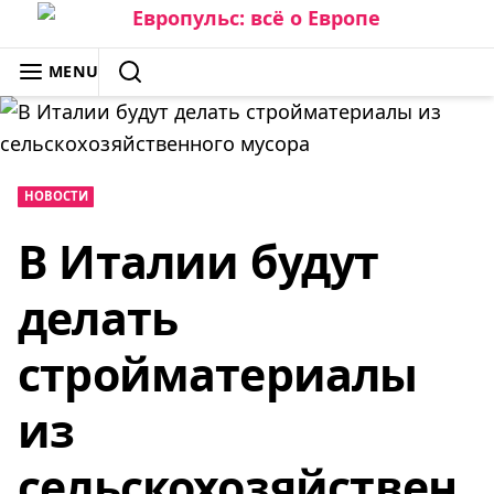
Skip
to
ЕВРОПУЛЬС: ВСЁ О ЕВРОПЕ
MENU
content
SEARCH
НОВОСТИ
В Италии будут
делать
стройматериалы
из
сельскохозяйствен