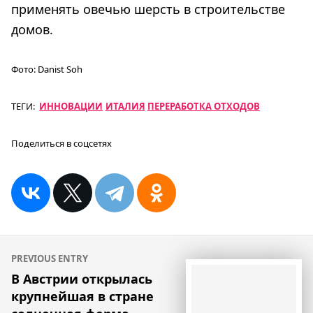
применять овечью шерсть в строительстве
домов.
Фото:
Danist Soh
ТЕГИ:
ИННОВАЦИИ
ИТАЛИЯ
ПЕРЕРАБОТКА ОТХОДОВ
Поделиться в соцсетях
Навигация
PREVIOUS ENTRY
по
В Австрии открылась
крупнейшая в стране
записям