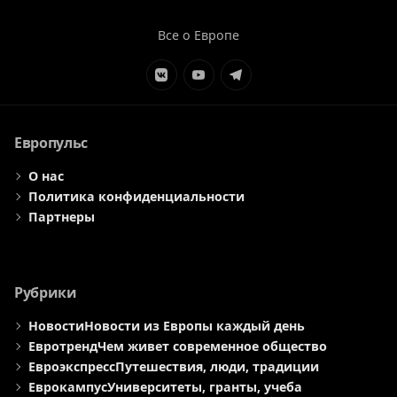
Все о Европе
Элемент
Элемент
Элемент
меню
меню
меню
Европульс
О нас
Политика конфиденциальности
Партнеры
Рубрики
Новости
Новости из Европы каждый день
Евротренд
Чем живет современное общество
Евроэкспресс
Путешествия, люди, традиции
Еврокампус
Университеты, гранты, учеба