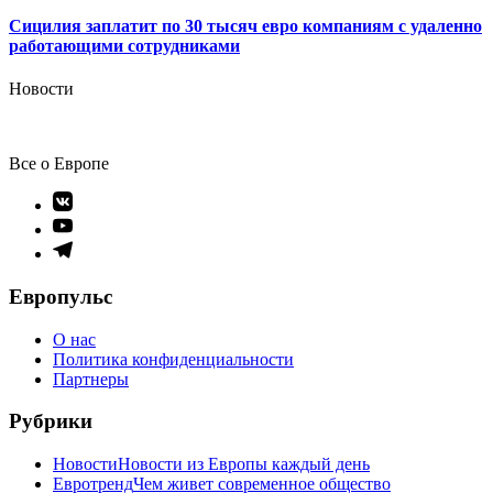
Сицилия заплатит по 30 тысяч евро компаниям с удаленно
работающими сотрудниками
Новости
Все о Европе
Элемент
меню
Элемент
меню
Элемент
меню
Европульс
О нас
Политика конфиденциальности
Партнеры
Рубрики
Новости
Новости из Европы каждый день
Евротренд
Чем живет современное общество