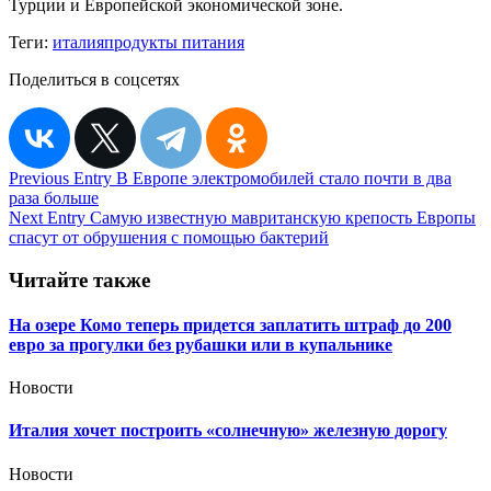
Турции и Европейской экономической зоне.
Теги:
италия
продукты питания
Поделиться в соцсетях
Навигация
Previous Entry
В Европе электромобилей стало почти в два
раза больше
по
Next Entry
Самую известную мавританскую крепость Европы
записям
спасут от обрушения с помощью бактерий
Читайте также
На озере Комо теперь придется заплатить штраф до 200
евро за прогулки без рубашки или в купальнике
Новости
Италия хочет построить «солнечную» железную дорогу
Новости