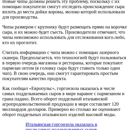
Новые чипы должны решить эту проблему, поскольку с их
помощью покупатели смогут отследить происхождение сыра
вплоть до места дойки коровы, молоко которой использовали
для производства.
Чипы размером с крупинку будут размещать прямо на корочке
сыра, и их можно будет съесть. Производители отмечают, что
чипы невозможно использовать для отслеживания кого-либо,
кто их проглотит.
Считать информацию с чипа можно с помощью лазерного
сканера. Предполагается, что технологией будут пользоваться
в первую очередь магазины и рестораны, которые покупают
пармезан оптом (в головку сыра будут ставить только один
чип). В свою очередь, они смогут гарантировать простым
покупателям качество продукта.
Как сообщал «Европульс», горгонзола оказалась в числе
самых подделываемых сыров в мире наравне с пармезаном и
грана падано. Всего оборот поддельной итальянской
агропродовольственной продукции в мире составляет 120
миллиардов долларов. Примерно во столько же оценивают
оборот поддельных итальянских изделий высокой моды.
Итальянская горгонзола оказалась в
числе самых подделываемых сыров