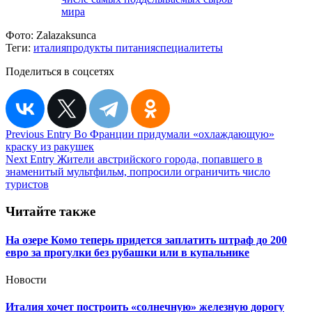
мира
Фото:
Zalazaksunca
Теги:
италия
продукты питания
специалитеты
Поделиться в соцсетях
Навигация
Previous Entry
Во Франции придумали «охлаждающую»
краску из ракушек
по
Next Entry
Жители австрийского города, попавшего в
записям
знаменитый мультфильм, попросили ограничить число
туристов
Читайте также
На озере Комо теперь придется заплатить штраф до 200
евро за прогулки без рубашки или в купальнике
Новости
Италия хочет построить «солнечную» железную дорогу