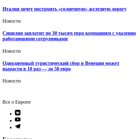
Италия хочет построить «солнечную» железную дорогу
Новости
Сицилия заплатит по 30 тысяч евро компаниям с удаленно
работающими сотрудниками
Новости
Однодневный туристический сбор в Венеции может
вырасти в 10 раз — до 50 евро
Новости
Все о Европе
Элемент
меню
Элемент
меню
Элемент
меню