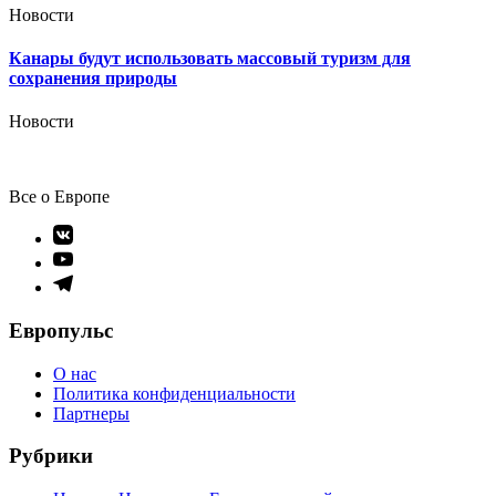
Новости
Канары будут использовать массовый туризм для
сохранения природы
Новости
Все о Европе
Элемент
меню
Элемент
меню
Элемент
меню
Европульс
О нас
Политика конфиденциальности
Партнеры
Рубрики