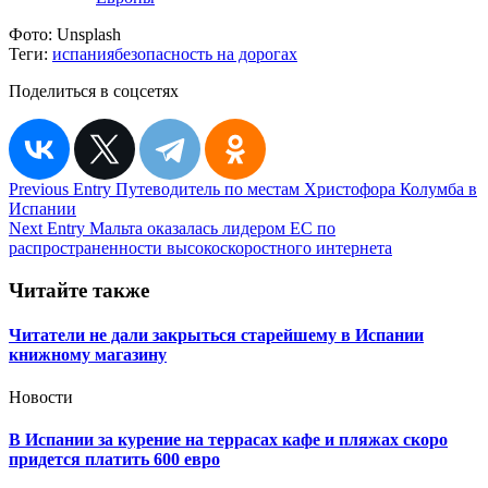
Фото:
Unsplash
Теги:
испания
безопасность на дорогах
Поделиться в соцсетях
Навигация
Previous Entry
Путеводитель по местам Христофора Колумба в
Испании
по
Next Entry
Мальта оказалась лидером ЕС по
записям
распространенности высокоскоростного интернета
Читайте также
Читатели не дали закрыться старейшему в Испании
книжному магазину
Новости
В Испании за курение на террасах кафе и пляжах скоро
придется платить 600 евро