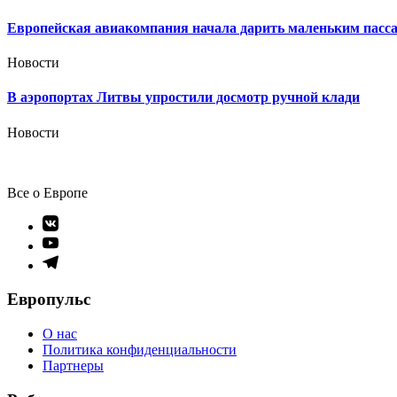
Европейская авиакомпания начала дарить маленьким пасс
Новости
В аэропортах Литвы упростили досмотр ручной клади
Новости
Все о Европе
Элемент
меню
Элемент
меню
Элемент
меню
Европульс
О нас
Политика конфиденциальности
Партнеры