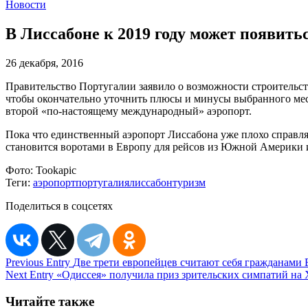
Новости
В Лиссабоне к 2019 году может появить
26 декабря, 2016
Правительство Португалии заявило о возможности строительств
чтобы окончательно уточнить плюсы и минусы выбранного мес
второй «по-настоящему международный» аэропорт.
Пока что единственный аэропорт Лиссабона уже плохо справля
становится воротами в Европу для рейсов из Южной Америки и
Фото:
Tookapic
Теги:
аэропорт
португалия
лиссабон
туризм
Поделиться в соцсетях
Навигация
Previous Entry
Две трети европейцев считают себя гражданами
Next Entry
«Одиссея» получила приз зрительских симпатий на 
по
записям
Читайте также