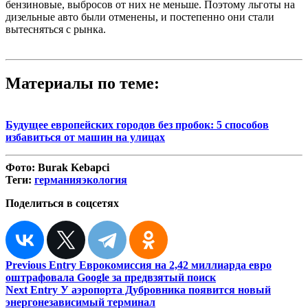
бензиновые, выбросов от них не меньше. Поэтому льготы на
дизельные авто были отменены, и постепенно они стали
вытесняться с рынка.
Материалы по теме:
Будущее европейских городов без пробок: 5 способов
избавиться от машин на улицах
Фото:
Burak Kebapci
Теги:
германия
экология
Поделиться в соцсетях
Навигация
Previous Entry
Еврокомиссия на 2,42 миллиарда евро
оштрафовала Google за предвзятый поиск
по
Next Entry
У аэропорта Дубровника появится новый
записям
энергонезависимый терминал