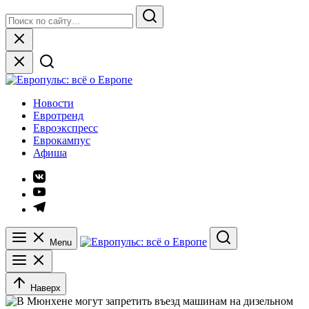
Skip
Search
to
for:
Search
content
Close
Европульс: всё о Европе
Новости
Евротренд
Евроэкспресс
Еврокампус
Афиша
Элемент
меню
Элемент
меню
Элемент
меню
Menu
Search
Наверх