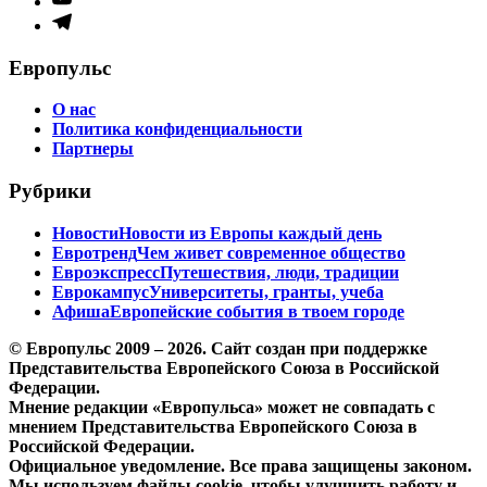
меню
Элемент
меню
Европульс
О нас
Политика конфиденциальности
Партнеры
Рубрики
Новости
Новости из Европы каждый день
Евротренд
Чем живет современное общество
Евроэкспресс
Путешествия, люди, традиции
Еврокампус
Университеты, гранты, учеба
Афиша
Европейские события в твоем городе
© Европульс 2009 – 2026. Сайт создан при поддержке
Представительства Европейского Союза в Российской
Федерации.
Мнение редакции «Европульса» может не совпадать с
мнением Представительства Европейского Союза в
Российской Федерации.
Официальное уведомление. Все права защищены законом.
Мы используем файлы cookie, чтобы улучшить работу и