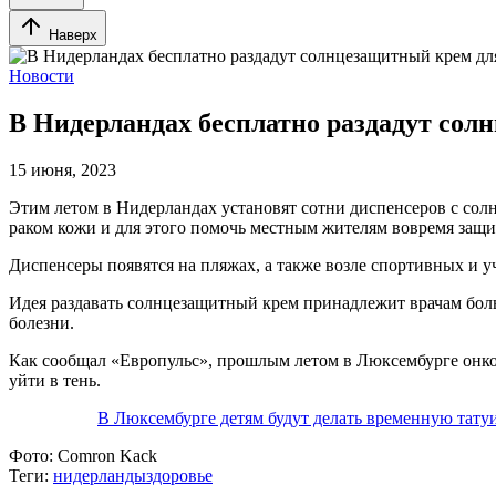
Наверх
Новости
В Нидерландах бесплатно раздадут со
15 июня, 2023
Этим летом в Нидерландах установят сотни диспенсеров с сол
раком кожи и для этого помочь местным жителям вовремя защит
Диспенсеры появятся на пляжах, а также возле спортивных и у
Идея раздавать солнцезащитный крем принадлежит врачам бол
болезни.
Как сообщал «Европульс», прошлым летом в Люксембурге онко
уйти в тень.
В Люксембурге детям будут делать временную татуи
Фото:
Comron Kack
Теги:
нидерланды
здоровье