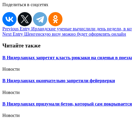
Поделиться в соцсетях
Навигация
Previous Entry
Ирландские ученые вычислили день недели, в к
Next Entry
Шенгенскую визу можно будет оформлять онлайн
по
записям
Читайте также
В Нидерландах запретят класть рюкзаки на сиденья в поезда
Новости
В Нидерландах окончательно запретили фейерверки
Новости
В Нидерландах придумали бетон, который сам покрывается 
Новости