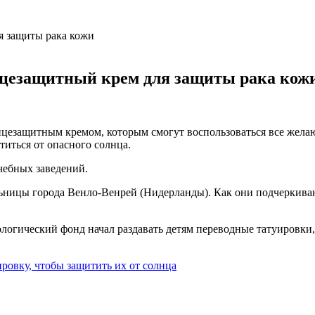
лнцезащитный крем для защиты рака кож
нцезащитным кремом, которым смогут воспользоваться все желаю
иться от опасного солнца.
чебных заведений.
ьницы города Венло-Венрей (Нидерланды). Как они подчеркива
логический фонд начал раздавать детям переводные татуировки
ровку, чтобы защитить их от солнца