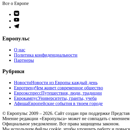
Все о Европе
Элемент
меню
Элемент
меню
Элемент
меню
Европульс
О нас
Политика конфиденциальности
Партнеры
Рубрики
Новости
Новости из Европы каждый день
Евротренд
Чем живет современное общество
Евроэкспресс
Путешествия, люди, традиции
Еврокампус
Университеты, гранты, учеба
Афиша
Европейские события в твоем городе
© Европульс 2009 – 2026. Сайт создан при поддержке Предста
Мнение редакции «Европульса» может не совпадать с мнением
Официальное уведомление. Все права защищены законом.
Мы используем файлы cookie, чтобы улучшить работу и повысит