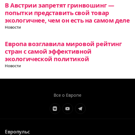
В Австрии запретят гринвошинг —
попытки представить свой товар
экологичнее, чем он есть на самом деле
Новости
Европа возглавила мировой рейтинг
стран с самой эффективной
экологической политикой
Новости
Все о Европе
Элемент
Элемент
Элемент
меню
меню
меню
Европульс