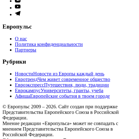
меню
Элемент
меню
Элемент
меню
Европульс
О нас
Политика конфиденциальности
Партнеры
Рубрики
Новости
Новости из Европы каждый день
Евротренд
Чем живет современное общество
Евроэкспресс
Путешествия, люди, традиции
Еврокампус
Университеты, гранты, учеба
Афиша
Европейские события в твоем городе
© Европульс 2009 – 2026. Сайт создан при поддержке
Представительства Европейского Союза в Российской
Федерации.
Мнение редакции «Европульса» может не совпадать с
мнением Представительства Европейского Союза в
Российской Федерации.