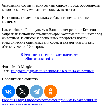
Чиновники составят конкретный список пород, особенности
которых могут ухудшать здоровье животного.
Нынешних владельцев таких собак и кошек запрет не
коснется.
Как сообщал «Европульс», в Валлонском регионе Бельгии
запретили использовать аксессуары, которые причиняют вред
животным. В список запрещенных предметов вошли
электрические ошейники для собак и аквариумы для рыб
объемом менее 10 литров.
В Бельгии запретили электрические
ошейники для собак
Фото:
Mink Mingle
Теги:
нидерланды
домашние животные
защита животных
Поделиться в соцсетях
Навигация
Previous Entry
Евросоюз готовится принимать заявления на
шенгенские визы онлайн