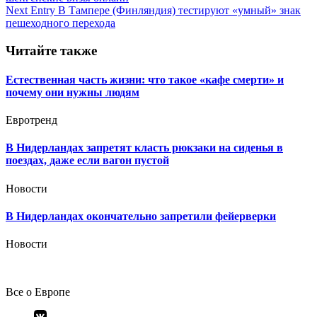
по
Next Entry
В Тампере (Финляндия) тестируют «умный» знак
записям
пешеходного перехода
Читайте также
Естественная часть жизни: что такое «кафе смерти» и
почему они нужны людям
Евротренд
В Нидерландах запретят класть рюкзаки на сиденья в
поездах, даже если вагон пустой
Новости
В Нидерландах окончательно запретили фейерверки
Новости
Все о Европе
Элемент