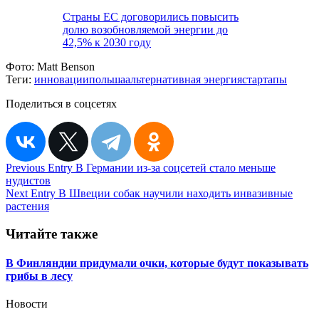
Страны ЕС договорились повысить
долю возобновляемой энергии до
42,5% к 2030 году
Фото:
Matt Benson
Теги:
инновации
польша
альтернативная энергия
стартапы
Поделиться в соцсетях
Навигация
Previous Entry
В Германии из-за соцсетей стало меньше
нудистов
по
Next Entry
В Швеции собак научили находить инвазивные
записям
растения
Читайте также
В Финляндии придумали очки, которые будут показывать
грибы в лесу
Новости