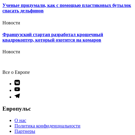
Ученые придумали, как с помощью пластиковых бутылок
спасать дельфинов
Новости
Французский стартап разработал крошечный
квадрокоптер, который охотится на комаров
Новости
Все о Европе
Элемент
меню
Элемент
меню
Элемент
меню
Европульс
О нас
Политика конфиденциальности
Партнеры