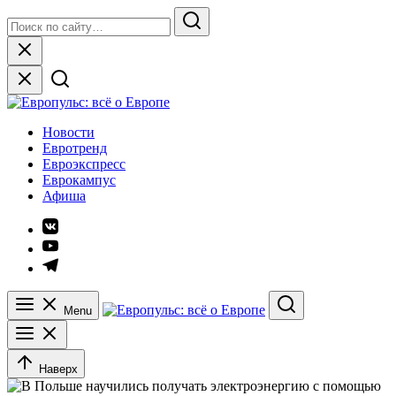
Skip
Search
to
for:
Search
content
Close
Европульс: всё о Европе
Новости
Евротренд
Евроэкспресс
Еврокампус
Афиша
Элемент
меню
Элемент
меню
Элемент
меню
Menu
Search
Наверх