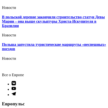
Новости
В польской деревне закончили строительство статуи Девы
Марии – она выше скульптуры Христа-Искупителя в
Бразилии
Новости
Польша запустила туристические маршруты «неспешных»
поездов
Новости
Все о Европе
Элемент
меню
Элемент
меню
Элемент
меню
Европульс