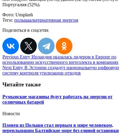
Португалия (52%).
Фото:
Unsplash
Теги:
польша
альтернативная энергия
Поделиться в соцсетях
Навигация
Previous Entry
Ирландия оказалась лидером в Европе по
использованию искусственного интеллекта в компаниях
по
Next Entry
В Эстонии создадут национальную цифровую
записям
систему контроля утилизации отходов
Читайте также
Румынские магазины будут работать на энергии от
солнечных батарей
Новости
Пловец из Польши стал первым в мире человеком,
переплывшим Балтийское море без единой остановки