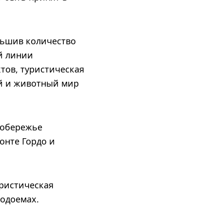
ньшив количество
й линии
тов, туристическая
й и животный мир
побережье
онте Гордо и
уристическая
водоемах.