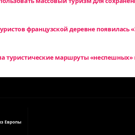
пользовать массовый туризм для сохране
туристов французской деревне появилась
ла туристические маршруты «неспешных» 
из Европы