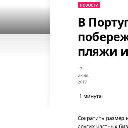
НОВОСТИ
В Порту
побереж
пляжи 
17
июля,
2017
1 минута
Сократить размер и
других частных би