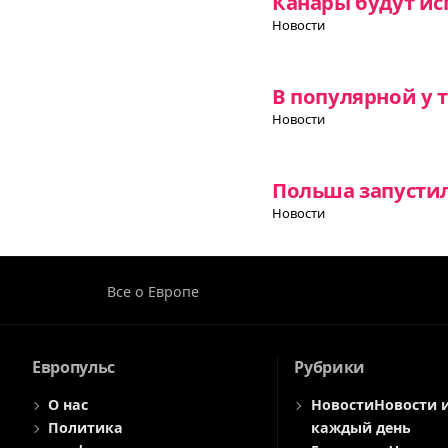
Канары будут ис
Новости
В популярной у 
Новости
Польша запусти
Новости
Все о Европе
Европульс
Рубрики
О нас
Новости
Новости 
Политика
каждый день