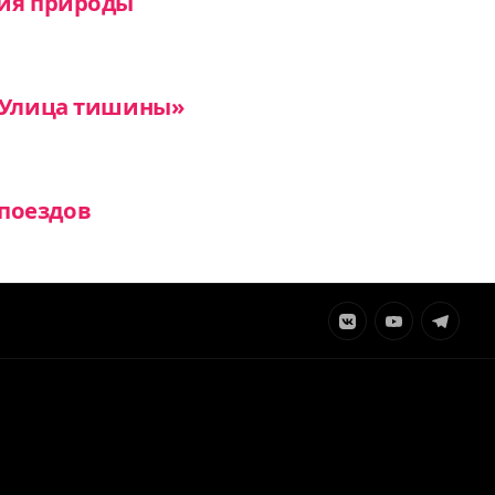
ния природы
 «Улица тишины»
поездов
Элемент
Элемент
Элемент
меню
меню
меню