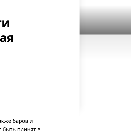
ти
ая
акже баров и
 быть принят в