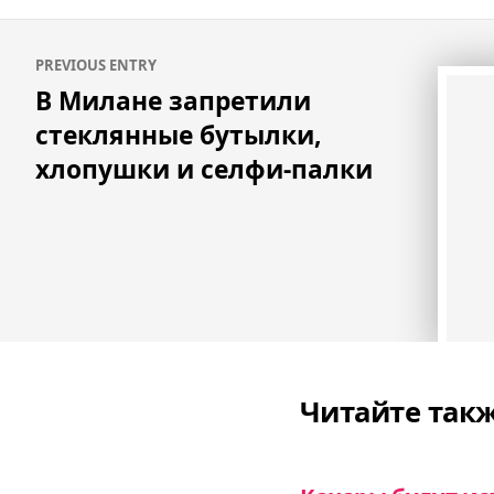
Навигация
PREVIOUS ENTRY
по
В Милане запретили
записям
стеклянные бутылки,
хлопушки и селфи-палки
Читайте так