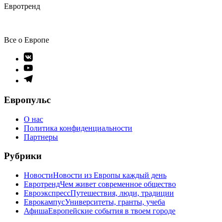
Евротренд
Все о Европе
Элемент
меню
Элемент
меню
Элемент
меню
Европульс
О нас
Политика конфиденциальности
Партнеры
Рубрики
Новости
Новости из Европы каждый день
Евротренд
Чем живет современное общество
Евроэкспресс
Путешествия, люди, традиции
Еврокампус
Университеты, гранты, учеба
Афиша
Европейские события в твоем городе