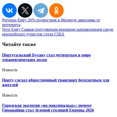
Навигация
Previous Entry
26% подростков в Мадриде зависимы от
интернета
по
Next Entry
Самым популярным внешним направлением среди
записям
европейских туристов стали США
Читайте также
Португальский Бусаку стал четвертым в мире
терапевтическим лесом
Новости
Порту сделал общественный транспорт бесплатным для
жителей
Новости
Городская экология «на максималках»: почему
Гимарайнш стал Зеленой столицей Европы 2026