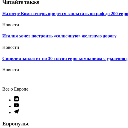
записям
Читайте также
На озере Комо теперь придется заплатить штраф до 200 евр
Новости
Италия хочет построить «солнечную» железную дорогу
Новости
Сицилия заплатит по 30 тысяч евро компаниям с удаленн
Новости
Все о Европе
Элемент
меню
Элемент
меню
Элемент
меню
Европульс