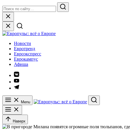
Skip
Search
to
for:
Search
content
Close
Европульс: всё о Европе
Новости
Евротренд
Евроэкспресс
Еврокампус
Афиша
Элемент
меню
Элемент
меню
Элемент
меню
Menu
Search
Наверх