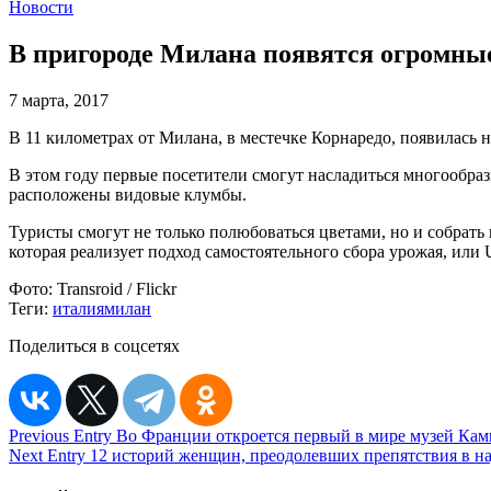
Новости
В пригороде Милана появятся огромные 
7 марта, 2017
В 11 километрах от Милана, в местечке Корнаредо, появилась 
В этом году первые посетители смогут насладиться многообраз
расположены видовые клумбы.
Туристы смогут не только полюбоваться цветами, но и собрать 
которая реализует подход самостоятельного сбора урожая, или U
Фото:
Transroid / Flickr
Теги:
италия
милан
Поделиться в соцсетях
Навигация
Previous Entry
Во Франции откроется первый в мире музей Кам
Next Entry
12 историй женщин, преодолевших препятствия в на
по