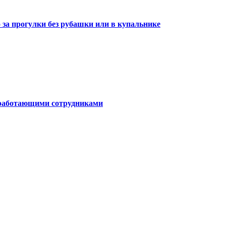
о за прогулки без рубашки или в купальнике
о работающими сотрудниками