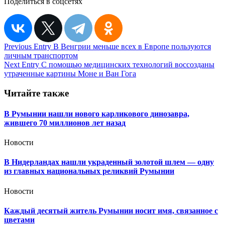
Поделиться в соцсетях
Навигация
Previous Entry
В Венгрии меньше всех в Европе пользуются
личным транспортом
по
Next Entry
С помощью медицинских технологий воссозданы
записям
утраченные картины Моне и Ван Гога
Читайте также
В Румынии нашли нового карликового динозавра,
жившего 70 миллионов лет назад
Новости
В Нидерландах нашли украденный золотой шлем — одну
из главных национальных реликвий Румынии
Новости
Каждый десятый житель Румынии носит имя, связанное с
цветами