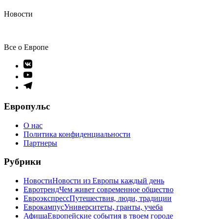
Новости
Все о Европе
Элемент
меню
Элемент
меню
Элемент
меню
Европульс
О нас
Политика конфиденциальности
Партнеры
Рубрики
Новости
Новости из Европы каждый день
Евротренд
Чем живет современное общество
Евроэкспресс
Путешествия, люди, традиции
Еврокампус
Университеты, гранты, учеба
Афиша
Европейские события в твоем городе