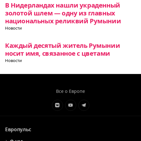
В Нидерландах нашли украденный
золотой шлем — одну из главных
национальных реликвий Румынии
Новости
Каждый десятый житель Румынии
носит имя, связанное с цветами
Новости
Все о Европе
Элемент
Элемент
Элемент
меню
меню
меню
Европульс