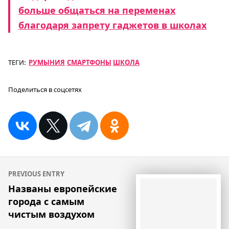
больше общаться на переменах
благодаря запрету гаджетов в школах
ТЕГИ:
РУМЫНИЯ
СМАРТФОНЫ
ШКОЛА
Поделиться в соцсетях
Навигация
PREVIOUS ENTRY
по
Названы европейские
города с самым
записям
чистым воздухом