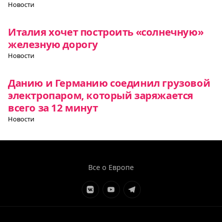
Новости
Италия хочет построить «солнечную»
железную дорогу
Новости
Данию и Германию соединил грузовой
электропаром, который заряжается
всего за 12 минут
Новости
Все о Европе
Элемент
Элемент
Элемент
меню
меню
меню