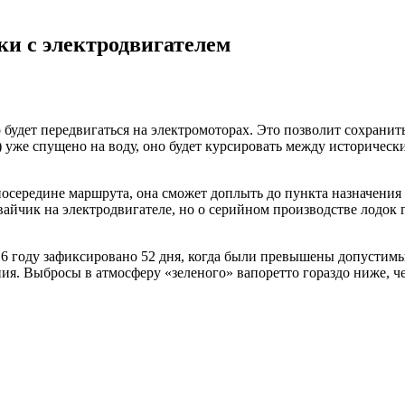
и с электродвигателем
удет передвигаться на электромоторах. Это позволит сохранить
а») уже спущено на воду, оно будет курсировать между историче
 посередине маршрута, она сможет доплыть до пункта назначения
вайчик на электродвигателе, но о серийном производстве лодок г
2016 году зафиксировано 52 дня, когда были превышены допусти
ния. Выбросы в атмосферу «зеленого» вапоретто гораздо ниже, 