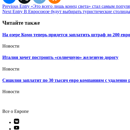
Навигация
Previous Entry
«Это всего лишь конец света» стал самым попул
Next Entry
В Евросоюзе будут выбирать туристические столиц
по
записям
Читайте также
На озере Комо теперь придется заплатить штраф до 200 евр
Новости
Италия хочет построить «солнечную» железную дорогу
Новости
Сицилия заплатит по 30 тысяч евро компаниям с удаленн
Новости
Все о Европе
Элемент
меню
Элемент