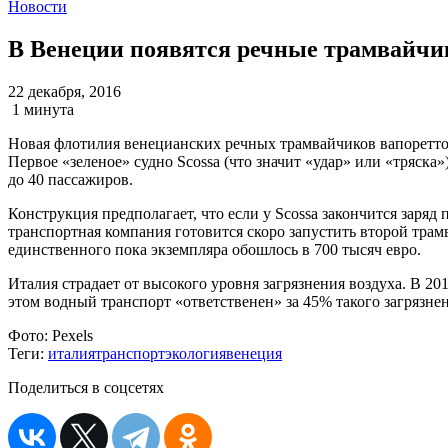
Новости
В Венеции появятся речные трамвайчик
22 декабря, 2016
1 минута
Новая флотилия венецианских речных трамвайчиков вапоретто б
Первое «зеленое» судно Scossa (что значит «удар» или «тряск
до 40 пассажиров.
Конструкция предполагает, что если у Scossa закончится заряд
транспортная компания готовится скоро запустить второй трам
единственного пока экземпляра обошлось в 700 тысяч евро.
Италия страдает от высокого уровня загрязнения воздуха. В 
этом водный транспорт «ответственен» за 45% такого загрязне
Фото:
Pexels
Теги:
италия
транспорт
экология
венеция
Поделиться в соцсетях