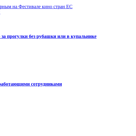
ярным на Фестивале кино стран ЕС
ы
о за прогулки без рубашки или в купальнике
о работающими сотрудниками