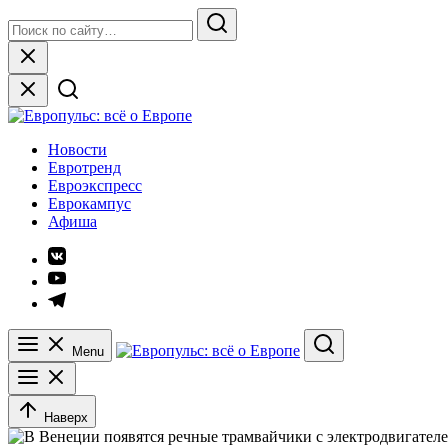
Skip
Search
to
for:
Search
content
Close
Европульс: всё о Европе
Новости
Евротренд
Евроэкспресс
Еврокампус
Афиша
Элемент
меню
Элемент
меню
Элемент
меню
Menu
Search
Наверх