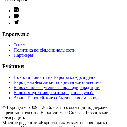
Элемент
меню
Элемент
меню
Элемент
меню
Европульс
О нас
Политика конфиденциальности
Партнеры
Рубрики
Новости
Новости из Европы каждый день
Евротренд
Чем живет современное общество
Евроэкспресс
Путешествия, люди, традиции
Еврокампус
Университеты, гранты, учеба
Афиша
Европейские события в твоем городе
© Европульс 2009 – 2026. Сайт создан при поддержке
Представительства Европейского Союза в Российской
Федерации.
Мнение редакции «Европульса» может не совпадать с