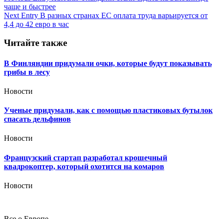
чаще и быстрее
по
Next Entry
В разных странах ЕС оплата труда варьируется от
записям
4,4 до 42 евро в час
Читайте также
В Финляндии придумали очки, которые будут показывать
грибы в лесу
Новости
Ученые придумали, как с помощью пластиковых бутылок
спасать дельфинов
Новости
Французский стартап разработал крошечный
квадрокоптер, который охотится на комаров
Новости
Все о Европе