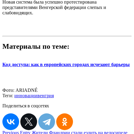
Новая система была успешно протестирована
представителями Венгерской федерации слепых и
слабовидящих.
Материалы по теме:
Код доступа: как в европейских городах исчезают барьеры
Фото:
ARIADNÉ
Теги:
инновации
венгрия
Поделиться в соцсетях
Навигация
Previous Entry
Жители Фландрии стали ездить на велосипеде