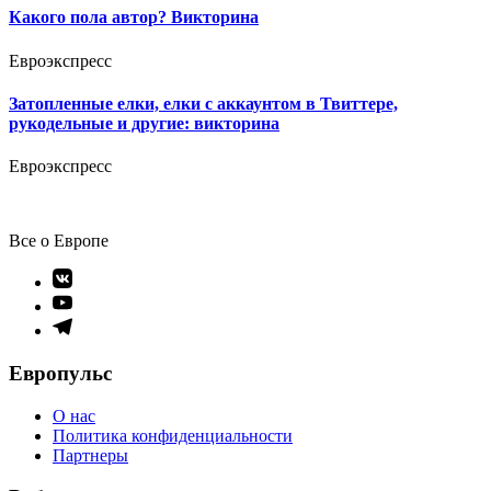
Какого пола автор? Викторина
Евроэкспресс
Затопленные елки, елки с аккаунтом в Твиттере,
рукодельные и другие: викторина
Евроэкспресс
Все о Европе
Элемент
меню
Элемент
меню
Элемент
меню
Европульс
О нас
Политика конфиденциальности
Партнеры