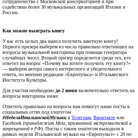
сотрудничестве с Московской консерваторией и при
содействии более 30 музыкальных организаций Италии и
России.
Как можно выиграть книгу
У вас есть целых два шанса получить заветную книгу!
Первого призера выберем из числа правильно ответивших на
вопросы музыкальной викторины при помощи генератора
случайных чисел. Второй призер определится среди тех, кто
ответит на вопрос «Почему вы хотите получить эту книгу?»
— выберем автора самого интересного и убедительного
ответа, по мнению редакции «Европульса» и Итальянского
Института Культуры.
Для участия необходимо
до 2 июня
включительно ответить на
вопросы викторины ниже.
Ответить правильно на вопросы вам помогут наши посты в
социальных сетях под хэштегом
#НеделяИтальянскойМузыки
в
Телеграм
,
Вконтакте
или
Facebook
(принадлежит Meta, признанной экстремистской и
запрещенной в РФ)
. Посты с таким хештегом выходили в
рамках недели Итальянской музыки на «Европульсе» с 20 по