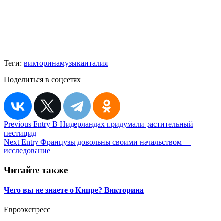
Теги:
викторина
музыка
италия
Поделиться в соцсетях
Навигация
Previous Entry
В Нидерландах придумали растительный
пестицид
по
Next Entry
Французы довольны своими начальством —
записям
исследование
Читайте также
Чего вы не знаете о Кипре? Викторина
Евроэкспресс