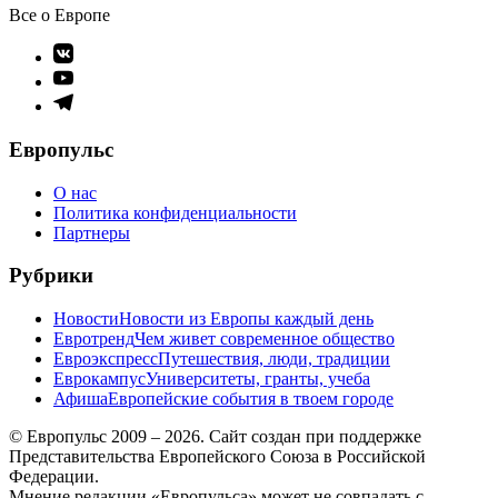
Все о Европе
Элемент
меню
Элемент
меню
Элемент
меню
Европульс
О нас
Политика конфиденциальности
Партнеры
Рубрики
Новости
Новости из Европы каждый день
Евротренд
Чем живет современное общество
Евроэкспресс
Путешествия, люди, традиции
Еврокампус
Университеты, гранты, учеба
Афиша
Европейские события в твоем городе
© Европульс 2009 – 2026. Сайт создан при поддержке
Представительства Европейского Союза в Российской
Федерации.
Мнение редакции «Европульса» может не совпадать с