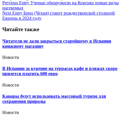
Навигация
Previous Entry
Ученые обнаружили на Корсике новые виды
насекомых
по
Next Entry
Брно (Чехия) станет рождественской столицей
записям
Европы в 2024 году
Читайте также
Читатели не дали закрыться старейшему в Испании
книжному магазину
Новости
В Испании за курение на террасах кафе и пляжах скоро
придется платить 600 евро
Новости
Канары будут использовать массовый туризм для
сохранения природы
Новости